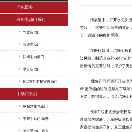
净化设备
医用电动门系列
清晨醒来，打开水龙头流
芯片——这些生活场景的背后
气密自动门
了一道隐形的保护屏障。
普通自动门
在医疗领域，洁净工程直接
防辐射自动门
染风险。制药企业的GMP洁净
击疫情的重要防线，保护了无
平开自动门
业生产同样离不开洁净环
ICU重症监护室自动门
精 密仪器的组装必须在百级
手动门系列
下降。数据显示，引入洁净工
钢制净化气密门
洁净工程正逐步渗透日常
平开手动门 单开
过滤器的家庭，儿童呼吸道疾病
家庭提供健康守护。从工业生
平开手动门 双开