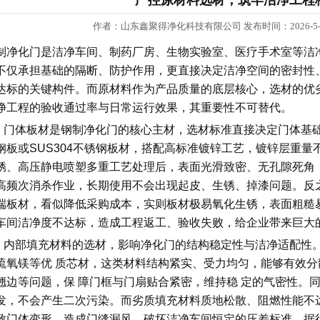
严控原材料选材，筑牢洁净工程
作者：山东鑫聚得净化科技有限公司 发布时间：2026-5-1
制净化门是洁净车间、制药厂房、生物实验室、医疗手术室等洁
不仅承担基础的隔断、防护作用，更直接决定洁净空间的密封性、
达标的关键构件。而原材料作为产品质量的底层核心，选材的优
净工程的验收通过率与日常运行效果，其重要性不可替代。
体板材是钢制净化门的核心主材，选材标准直接决定门体基础
钢板或SUS304不锈钢板材，搭配高标准镀锌工艺，镀锌层重量不
锈、高压静电喷塑多重工艺处理后，表面光滑致密、无孔隙死角
高频次消杀作业，长期使用不会出现起皮、生锈、掉漆问题。反
端板材，看似降低采购成本，实则板材极易氧化生锈，表面粗糙
车间洁净度不达标，造成工程返工、验收失败，给企业带来巨大
部填充材料的选材，影响净化门的结构稳定性与洁净适配性。
硫氧镁等优 质芯材，这类材料结构紧实、受力均匀，能够有效
翘边等问题，保 障门框与门扇贴合紧密，维持稳 定的气密性。
发，不会产生二次污染。而劣质填充材料质地松散、阻燃性能不
致门体变形，造成门缝漏风，破坏洁净车间恒定的压差标准，据