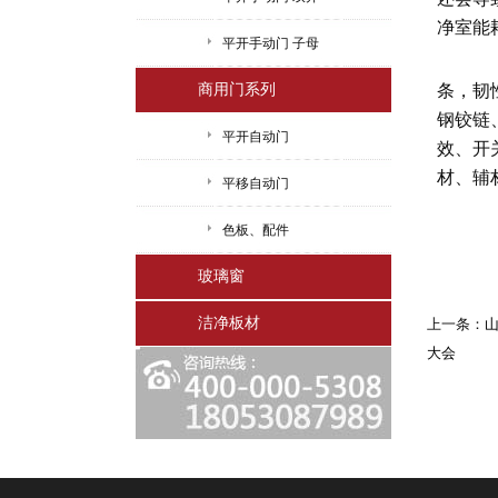
净室能
平开手动门 子母
除
商用门系列
条，韧
钢铰链
平开自动门
效、开
材、辅
平移自动门
色板、配件
玻璃窗
洁净板材
上一条：
山
大会