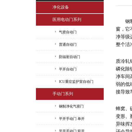
净化设备
医用电动门系列
钢
窗，它
气密自动门
净等级
整个洁
普通自动门
门
防辐射自动门
质冷轧
磷化除
平开自动门
净车间
ICU重症监护室自动门
弱的低
接导致
手动门系列
内
钢制净化气密门
蜂窝、
变形、
平开手动门 单开
异味挥
平开手动门 双开
还会导