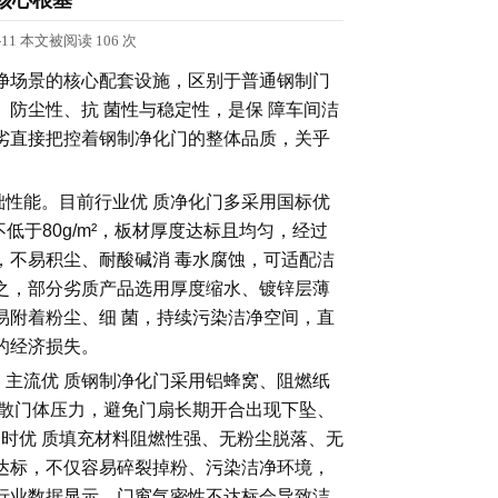
核心根基
1 本文被阅读 106 次
净场景的核心配套设施，区别于普通钢制门
防尘性、抗 菌性与稳定性，是保 障车间洁
劣直接把控着钢制净化门的整体品质，关乎
性能。目前行业优 质净化门多采用国标优
低于80g/m²，板材厚度达标且均匀，经过
，不易积尘、耐酸碱消 毒水腐蚀，可适配洁
之，部分劣质产品选用厚度缩水、镀锌层薄
易附着粉尘、细 菌，持续污染洁净空间，直
的经济损失。
主流优 质钢制净化门采用铝蜂窝、阻燃纸
分散门体压力，避免门扇长期开合出现下坠、
同时优 质填充材料阻燃性强、无粉尘脱落、无
达标，不仅容易碎裂掉粉、污染洁净环境，
行业数据显示，门窗气密性不达标会导致洁