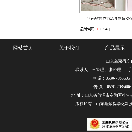
河南省焦作市温县新妇幼
总计4页 [
1
2
3
4
]
网站首页
关于我们
产品展示
山东鑫聚得净
联系人：王经理、张经理 手机：180
电 话：0530-7085606
传 真：0530-708560
地 址：山东省菏泽市定陶区杜堂
版权所有：山东鑫聚得净化科