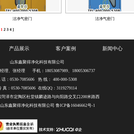
洁净气密门
洁净气密门
[
1
2
3
4
]
产品展示
客户案例
新闻中心
山东鑫聚得净化科技有限公司
理、张经理 手机：18053087989、18005306737
 话：0530-7085606 热 线： 400-000-5308
 真：0530-7085606 在线QQ：3119279114
省菏泽市定陶区杜堂镇麟迹路与向阳路交叉口200米路西
：山东鑫聚得净化科技有限公司
鲁ICP备16046662号-1